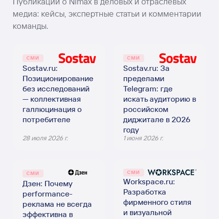
Публикации о Nimax в деловых и отраслевых
медиа: кейсы, экспертные статьи и комментарии
команды.
СМИ
СМИ
Sostav.ru:
Sostav.ru: За
Позиционирование
пределами
без исследований
Telegram: где
— коллективная
искать аудиторию в
галлюцинация о
российском
потребителе
диджитале в 2026
году
28 июля 2026 г.
1 июня 2026 г.
СМИ
СМИ
Workspace.ru:
Дзен: Почему
Разработка
performance-
фирменного стиля
реклама не всегда
и визуальной
эффективна в