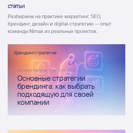
статьи
Разбираем на практике маркетинг, SEO,
брендинг, дизайн и digital-стратегию — опыт
команды Nimax из реальных проектов.
брендинг
стратегия
Аксинья Купина
·
5 августа 2026
Основные стратегии
брендинга: как выбрать
подходящую для своей
компании