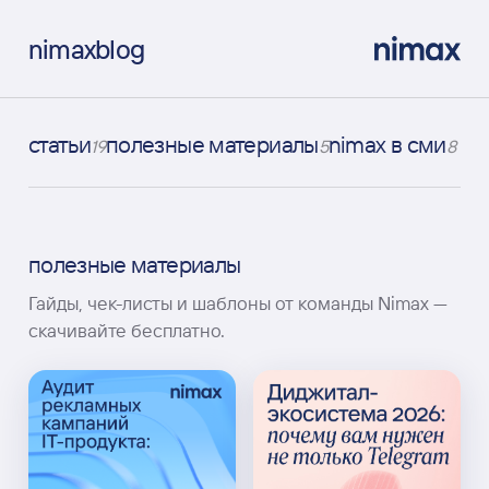
nimax
blog
статьи
полезные материалы
nimax в сми
19
5
8
полезные материалы
Гайды, чек-листы и шаблоны от команды Nimax —
скачивайте бесплатно.