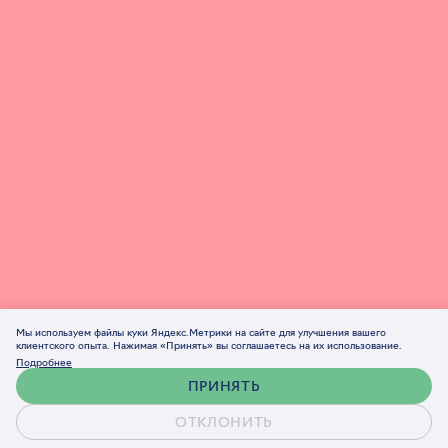
Мы используем файлы куки Яндекс.Метрики на сайте для улучшения вашего
клиентского опыта. Нажимая «Принять» вы соглашаетесь на их использование.
Подробнее
ПРИНЯТЬ
ОТКЛОНИТЬ
Обсудить проект