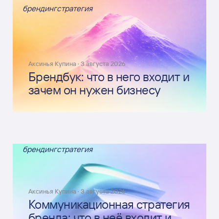
брендинг
стратегия
Аксинья Купина
·
3 августа 2026
Брендбук: что в него входит и
зачем он нужен бизнесу
брендинг
стратегия
Аксинья Купина
·
3 августа 2026
Коммуникационная стратегия
бренда: что в неё входит и