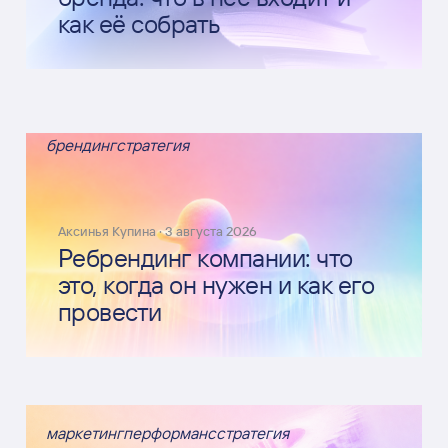
как её собрать
брендинг
стратегия
Аксинья Купина
·
3 августа 2026
Ребрендинг компании: что
это, когда он нужен и как его
провести
маркетинг
перформанс
стратегия