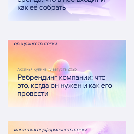
как её собрать
брендинг
стратегия
Аксинья Купина
·
3 августа 2026
Ребрендинг компании: что
это, когда он нужен и как его
провести
маркетинг
перформанс
стратегия