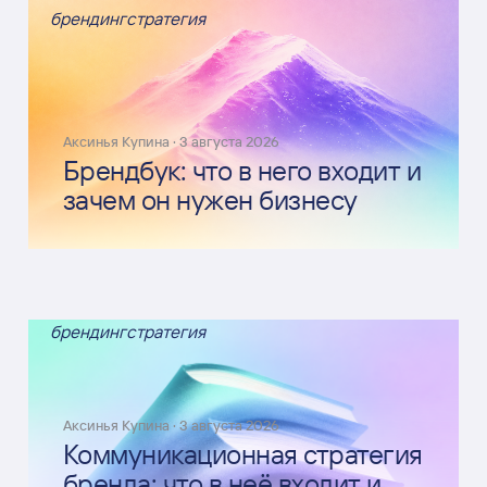
брендинг
стратегия
Аксинья Купина
·
3 августа 2026
Брендбук: что в него входит и
зачем он нужен бизнесу
брендинг
стратегия
Аксинья Купина
·
3 августа 2026
Коммуникационная стратегия
бренда: что в неё входит и