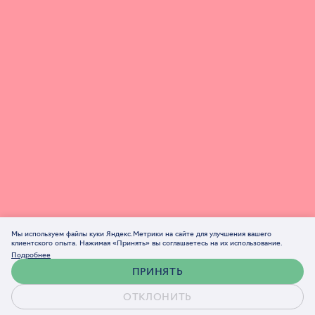
Мы используем файлы куки Яндекс.Метрики на сайте для улучшения вашего
клиентского опыта. Нажимая «Принять» вы соглашаетесь на их использование.
Подробнее
ПРИНЯТЬ
ОТКЛОНИТЬ
Обсудить проект