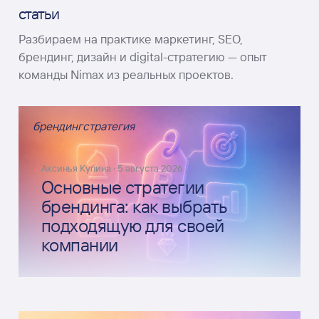
статьи
Разбираем на практике маркетинг, SEO,
брендинг, дизайн и digital-стратегию — опыт
команды Nimax из реальных проектов.
брендинг
стратегия
Аксинья Купина
·
5 августа 2026
Основные стратегии
брендинга: как выбрать
подходящую для своей
компании