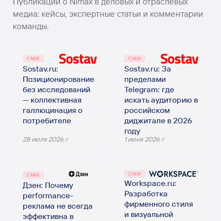
Публикации о Nimax в деловых и отраслевых
медиа: кейсы, экспертные статьи и комментарии
команды.
СМИ
СМИ
Sostav.ru:
Sostav.ru: За
Позиционирование
пределами
без исследований
Telegram: где
— коллективная
искать аудиторию в
галлюцинация о
российском
потребителе
диджитале в 2026
году
28 июля 2026 г.
1 июня 2026 г.
СМИ
СМИ
Workspace.ru:
Дзен: Почему
Разработка
performance-
фирменного стиля
реклама не всегда
и визуальной
эффективна в