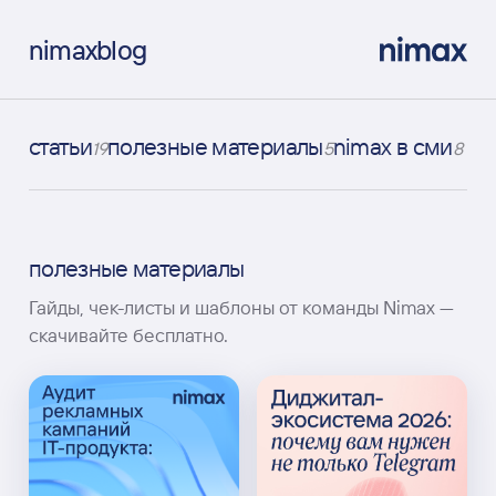
nimax
blog
статьи
полезные материалы
nimax в сми
19
5
8
полезные материалы
Гайды, чек-листы и шаблоны от команды Nimax —
скачивайте бесплатно.