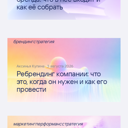
как её собрать
брендинг
стратегия
Аксинья Купина
·
3 августа 2026
Ребрендинг компании: что
это, когда он нужен и как его
провести
маркетинг
перформанс
стратегия