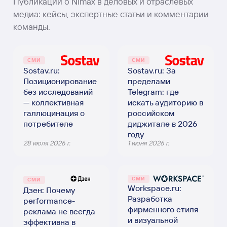
Публикации о Nimax в деловых и отраслевых
медиа: кейсы, экспертные статьи и комментарии
команды.
СМИ
СМИ
Sostav.ru:
Sostav.ru: За
Позиционирование
пределами
без исследований
Telegram: где
— коллективная
искать аудиторию в
галлюцинация о
российском
потребителе
диджитале в 2026
году
28 июля 2026 г.
1 июня 2026 г.
СМИ
СМИ
Workspace.ru:
Дзен: Почему
Разработка
performance-
фирменного стиля
реклама не всегда
и визуальной
эффективна в