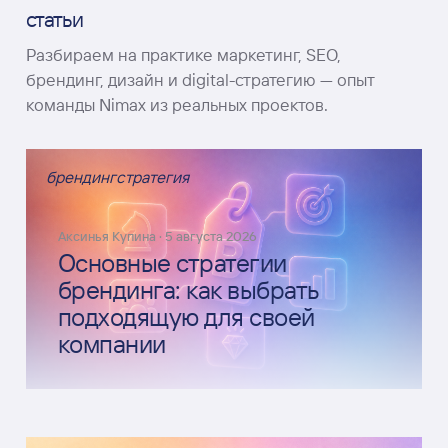
статьи
Разбираем на практике маркетинг, SEO,
брендинг, дизайн и digital-стратегию — опыт
команды Nimax из реальных проектов.
брендинг
стратегия
Аксинья Купина
·
5 августа 2026
Основные стратегии
брендинга: как выбрать
подходящую для своей
компании