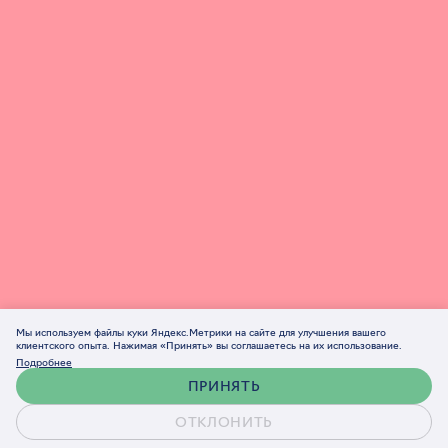
Мы используем файлы куки Яндекс.Метрики на сайте для улучшения вашего
клиентского опыта. Нажимая «Принять» вы соглашаетесь на их использование.
Подробнее
ПРИНЯТЬ
ОТКЛОНИТЬ
Обсудить проект