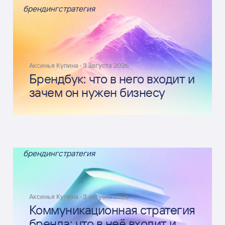
брендинг
стратегия
Аксинья Купина
·
3 августа 2026
Брендбук: что в него входит и
зачем он нужен бизнесу
брендинг
стратегия
Аксинья Купина
·
3 августа 2026
Коммуникационная стратегия
бренда: что в неё входит и