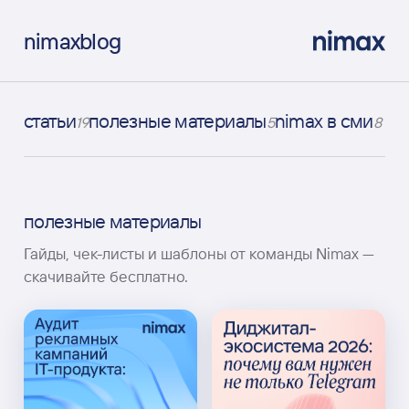
nimax
blog
статьи
полезные материалы
nimax в сми
19
5
8
полезные материалы
Гайды, чек-листы и шаблоны от команды Nimax —
скачивайте бесплатно.